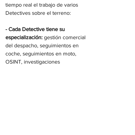
tiempo real el trabajo de varios 
Detectives sobre el terreno:
- Cada Detective tiene su 
especialización:
 gestión comercial 
del despacho, seguimientos en 
coche, seguimientos en moto, 
OSINT, investigaciones 
comerciales o familiares o 
laborales…. 
- El número de Detective depende 
de la logística:
 una vigilancia o un 
seguimiento pueden empezar en 
Madrid y acabar en Barcelona o 
Paris, durar 12 horas consecutivas, 
podemos tener que hacer 