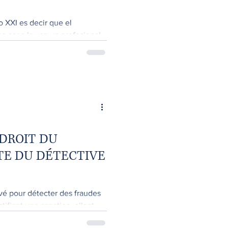
o XXI es decir que el
e ser a la vez un profesional
 DROIT DU
RTE DU DÉTECTIVE
ivé pour détecter des fraudes
stifiant une sanction, allant