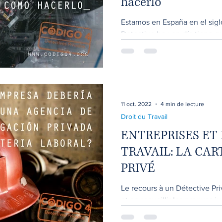
hacerlo
Estamos en España en el sigl
Detective hoy en día tiene qu
de las técnicas de...
11 oct. 2022
4 min de lecture
Droit du Travail
ENTREPRISES ET
TRAVAIL: LA CA
PRIVÉ
Le recours à un Détective Pr
et en recueillir les preuves ju
même jusqu'à un...