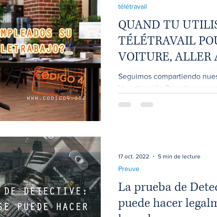
télétravail
QUAND TU UTILI
TÉLÉTRAVAIL PO
VOITURE, ALLER 
Seguimos compartiendo nuest
Investigación Privada con vo
teletrabajo, una organización.
17 oct. 2022
5 min de lecture
Preuve
La prueba de Detec
puede hacer legal