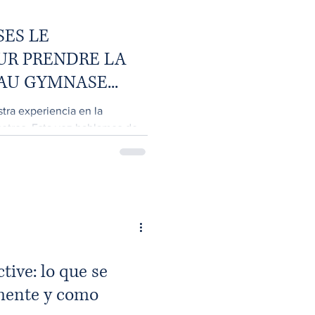
SES LE
UR PRENDRE LA
AU GYMNASE...
ra experiencia en la
sotros. Esta vez hablamos de
..
tive: lo que se
mente y como