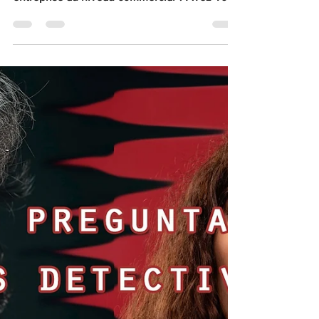
FAIRE CROÎTRE SON ENTREPRISE
AVEC L'APPUI D'UN DÉTECTIVE
SPÉCIALISÉ BUSINESS
Ces Détectives Privés attirent mon regard
mais que peuvent-ils apporter à mon
entreprise au niveau commercial ? Avez-vous
déjà envisagé...