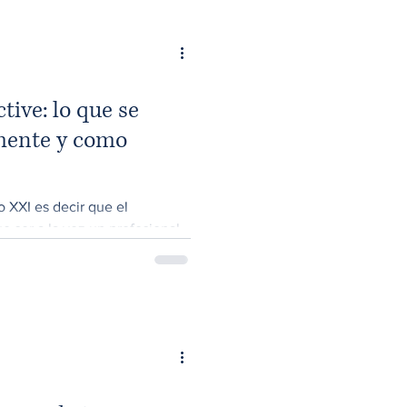
tive: lo que se
mente y como
o XXI es decir que el
e ser a la vez un profesional