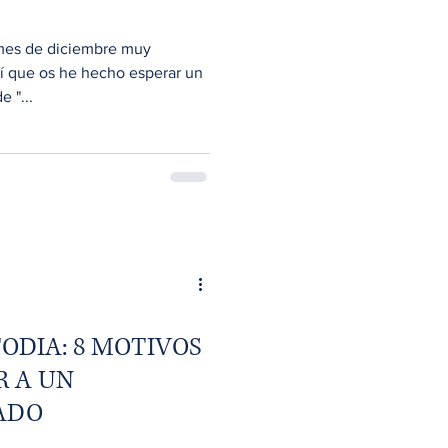
mes de diciembre muy
í que os he hecho esperar un
e "...
ODIA: 8 MOTIVOS
R A UN
ADO