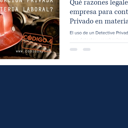
Qué razones legal
empresa para cont
Privado en materia
El uso de un Detective Priva
para detectar y recabar las p
sanción llegando incluso...