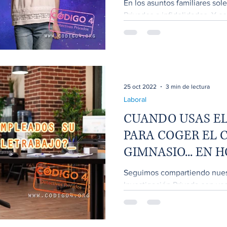
En los asuntos familiares sol
Privados a infidelidades. Y 
un tema de trabajo...
25 oct 2022
3 min de lectura
Laboral
CUANDO USAS EL
PARA COGER EL C
GIMNASIO... EN 
Seguimos compartiendo nuest
Investigación Privada con vo
teletrabajo, una organización.