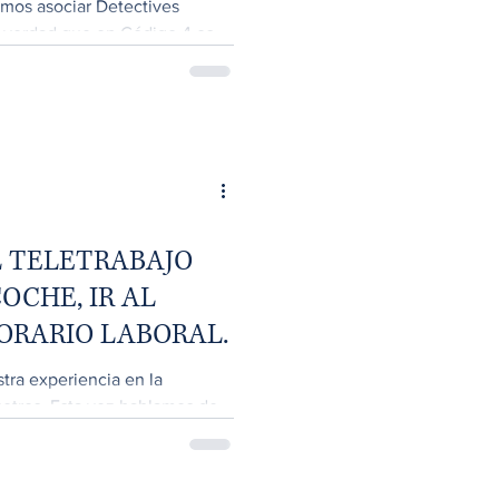
emos asociar Detectives
es verdad que en Código 4 es
 TELETRABAJO
OCHE, IR AL
HORARIO LABORAL.
ra experiencia en la
sotros. Esta vez hablamos de
..